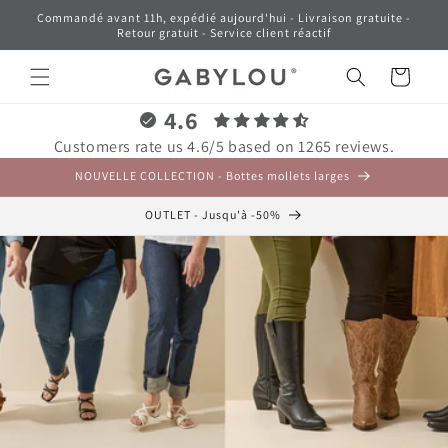
et
Commandé avant 11h, expédié aujourd'hui - Livraison gratuite -
passer
Retour gratuit - Service client réactif
au
contenu
Panier
4.6
Customers rate us 4.6/5 based on 1265 reviews.
NOUVELLE COLLECTION - Bottes mollets larges
OUTLET - Jusqu'à -50%