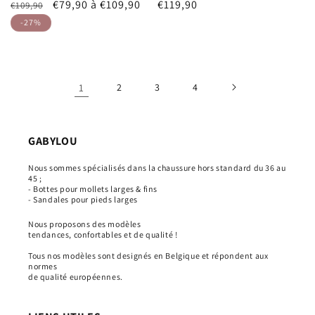
Prix
Prix
€79,90 à €109,90
Prix
€119,90
€109,90
indisponible
indisponible
indisponible
indisponible
indisponible
habituel
promotionnel
habituel
-27%
1
2
3
4
GABYLOU
Nous sommes spécialisés dans la chaussure hors standard du 36 au
45 ;
- Bottes pour mollets larges & fins
- Sandales pour pieds larges
Nous proposons des modèles
tendances, confortables et de qualité !
Tous nos modèles sont designés en Belgique et répondent aux
normes
de qualité européennes.