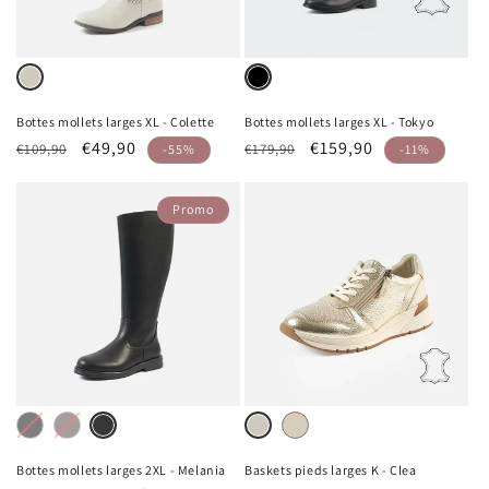
Light
Variante
Black
Variante
Grey
épuisée
épuisée
Bottes mollets larges XL - Colette
Bottes mollets larges XL - Tokyo
ou
ou
Prix
Prix
€49,90
Prix
Prix
€159,90
€109,90
€179,90
-55%
-11%
indisponible
indisponible
habituel
promotionnel
habituel
promotionnel
Promo
Black
Variante
Dark
Variante
Gold
Variante
Black25
Variante
Light
Variante
épuisée
Brown
épuisée
épuisée
épuisée
Grey
épuisée
Bottes mollets larges 2XL - Melania
Baskets pieds larges K - Clea
ou
ou
ou
ou
ou