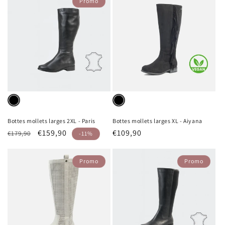
Promo
Black
Variante
Black
Variante
épuisée
épuisée
Bottes mollets larges 2XL - Paris
Bottes mollets larges XL - Aiyana
ou
ou
Prix
Prix
€159,90
Prix
€109,90
€179,90
-11%
indisponible
indisponible
habituel
promotionnel
habituel
Promo
Promo