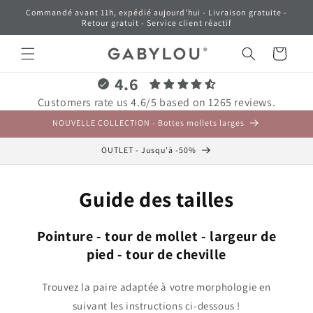
et
Commandé avant 11h, expédié aujourd'hui - Livraison gratuite -
passer
Retour gratuit - Service client réactif
au
contenu
Panier
4.6
Customers rate us 4.6/5 based on 1265 reviews.
NOUVELLE COLLECTION - Bottes mollets larges
OUTLET - Jusqu'à -50%
Guide des tailles
Pointure - tour de mollet - largeur de
pied - tour de cheville
Trouvez la paire adaptée à votre morphologie en
suivant les instructions ci-dessous !