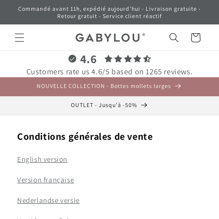
et
Commandé avant 11h, expédié aujourd'hui - Livraison gratuite -
passer
Retour gratuit - Service client réactif
au
contenu
Panier
4.6
Customers rate us 4.6/5 based on 1265 reviews.
NOUVELLE COLLECTION - Bottes mollets larges
OUTLET - Jusqu'à -50%
Conditions générales de vente
English version
Version française
Nederlandse versie