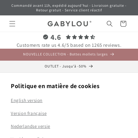
et
Commandé avant 11h, expédié aujourd'hui - Livraison gratuite -
passer
Retour gratuit - Service client réactif
au
contenu
Panier
4.6
Customers rate us 4.6/5 based on 1265 reviews.
NOUVELLE COLLECTION - Bottes mollets larges
OUTLET - Jusqu'à -50%
Politique en matière de cookies
English version
Version française
Nederlandse versie