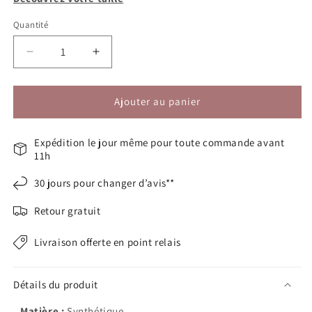
Quantité
Réduire
Augmenter
la
la
quantité
quantité
de
de
Ajouter au panier
Bottes
Bottes
mollets
mollets
Expédition le jour même pour toute commande avant
larges
larges
11h
3XL
3XL
-
-
30 jours pour changer d’avis**
Lise
Lise
Retour gratuit
Livraison offerte en point relais
Détails du produit
Matière :
Synthétique