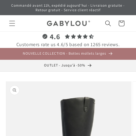
et
Commandé avant 11h, expédié aujourd'hui - Livraison gratuite -
passer
Retour gratuit - Service client réactif
au
contenu
Panier
4.6
Customers rate us 4.6/5 based on 1265 reviews.
NOUVELLE COLLECTION - Bottes mollets larges
OUTLET - Jusqu'à -50%
Passer aux
informations
produits