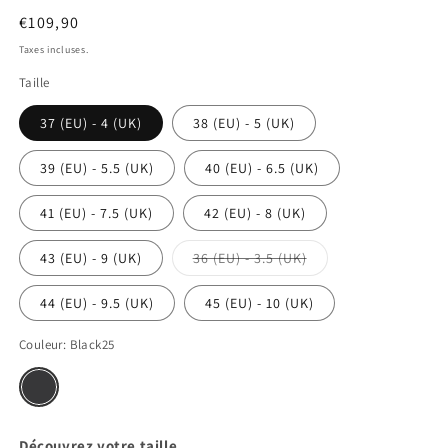
Prix
€109,90
habituel
Taxes incluses.
Taille
37 (EU) - 4 (UK)
38 (EU) - 5 (UK)
39 (EU) - 5.5 (UK)
40 (EU) - 6.5 (UK)
41 (EU) - 7.5 (UK)
42 (EU) - 8 (UK)
Variante
43 (EU) - 9 (UK)
36 (EU) - 3.5 (UK)
épuisée
ou
indisponible
44 (EU) - 9.5 (UK)
45 (EU) - 10 (UK)
Couleur:
Black25
Black25
Variante
épuisée
ou
indisponible
Découvrez votre taille