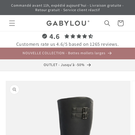
et
Commandé avant 11h, expédié aujourd'hui - Livraison gratuite -
passer
Retour gratuit - Service client réactif
au
contenu
Panier
4.6
Customers rate us 4.6/5 based on 1265 reviews.
NOUVELLE COLLECTION - Bottes mollets larges
OUTLET - Jusqu'à -50%
Passer aux
informations
produits