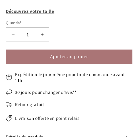
ou
indisponible
Découvrez votre taille
Quantité
Réduire
Augmenter
la
la
quantité
quantité
de
de
Ajouter au panier
Bottes
Bottes
mollets
mollets
Expédition le jour même pour toute commande avant
larges
larges
11h
5XL
5XL
-
-
30 jours pour changer d’avis**
Laure
Laure
Retour gratuit
Livraison offerte en point relais
Détails du produit