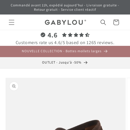
et
Commandé avant 11h, expédié aujourd'hui - Livraison gratuite -
passer
Retour gratuit - Service client réactif
au
contenu
Panier
4.6
Customers rate us 4.6/5 based on 1265 reviews.
NOUVELLE COLLECTION - Bottes mollets larges
OUTLET - Jusqu'à -50%
Passer aux
informations
produits