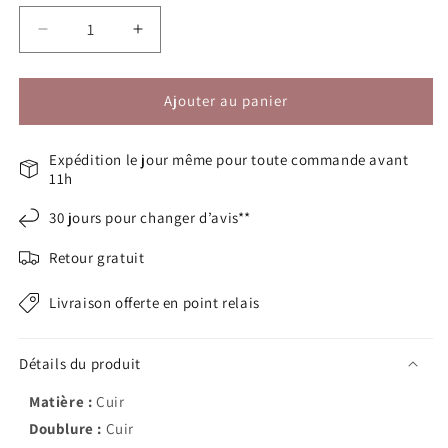
Réduire
Augmenter
la
la
quantité
quantité
de
de
Ajouter au panier
Mocassins
Mocassins
pieds
pieds
Expédition le jour même pour toute commande avant
larges
larges
11h
H
H
-
-
30 jours pour changer d’avis**
Anita
Anita
Retour gratuit
Livraison offerte en point relais
Détails du produit
Matière :
Cuir
Doublure :
Cuir