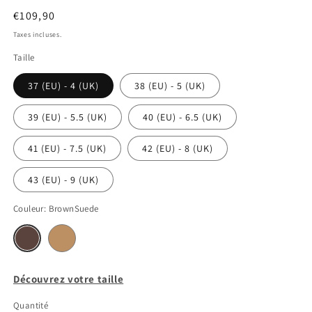
Prix
€109,90
habituel
Taxes incluses.
Taille
37 (EU) - 4 (UK)
38 (EU) - 5 (UK)
39 (EU) - 5.5 (UK)
40 (EU) - 6.5 (UK)
41 (EU) - 7.5 (UK)
42 (EU) - 8 (UK)
43 (EU) - 9 (UK)
Couleur:
BrownSuede
GoldSuede
Variante
BrownSuede
Variante
épuisée
épuisée
ou
ou
indisponible
indisponible
Découvrez votre taille
Quantité